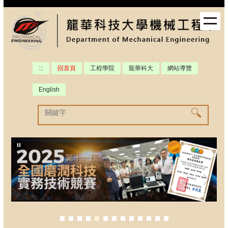
跳
到
主
要
內
容
:::
回首頁
工程學院
龍華科大
網站導覽
區
English