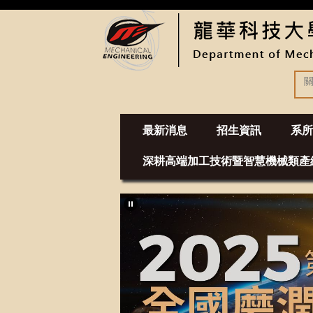
跳
到
主
要
內
容
區
最新消息
招生資訊
系所
深耕高端加工技術暨智慧機械類產