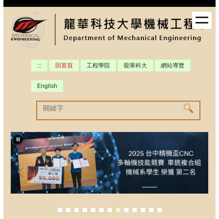
跳
到
主
要
內
容
:::
回首頁
工程學院
龍華科大
網站導覽
區
English