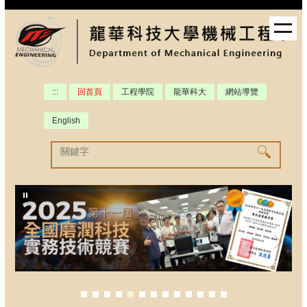
跳
到
主
要
內
容
:::
回首頁
工程學院
龍華科大
網站導覽
區
English