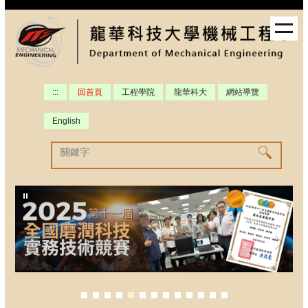
跳
到
主
要
內
容
:::
回首頁
工程學院
龍華科大
網站導覽
區
English