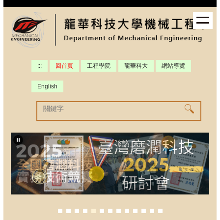
跳
到
主
要
內
容
:::
回首頁
工程學院
龍華科大
網站導覽
區
English