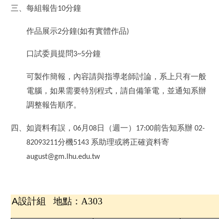
三、每組報告
分鐘
10
作品展示
分鐘
如有實體作品
2
(
)
口試委員提問
分鐘
3~5
可製作簡報，內容請與指導老師討論，系上只有一般
電腦，如果需要特別程式，請自備筆電，並通知系辦
調整報告順序。
四、如資料有誤，
月
日（週一）
前告知系辦
06
08
17:00
02-
分機
系助理或將正確資料寄
82093211
5143
august@gm.lhu.edu.tw
A
設計組 地點：A303