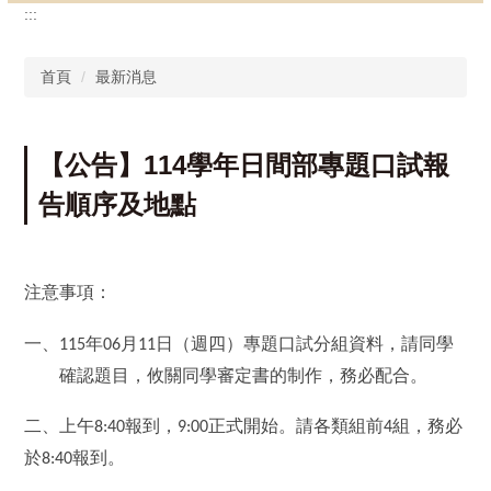
:::
首頁
最新消息
【公告】114學年日間部專題口試報
告順序及地點
注意事項：
一、
年
月
日（週四）專題口試分組資料，請同學
115
06
11
確認題目，攸關同學審定書的制作，務必配合。
二、上午
報到，
正式開始。請各類組前
組，務必
8:40
9:00
4
於
報到。
8:40