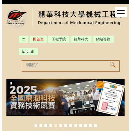
跳
到
主
要
內
容
:::
回首頁
工程學院
龍華科大
網站導覽
區
English