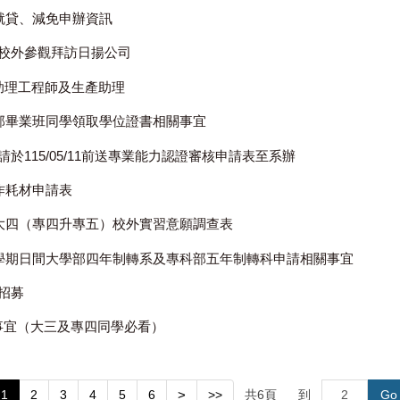
期就貸、減免申辦資訊
校外參觀拜訪日揚公司
C助理工程師及生產助理
間部畢業班同學領取學位證書相關事宜
於115/05/11前送專業能力認證審核申請表至系辦
作耗材申請表
升大四（專四升專五）校外實習意願調查表
一學期日間大學部四年制轉系及專科部五年制轉科申請相關事宜
招募
試事宜（大三及專四同學必看）
1
2
3
4
5
6
>
>>
共
6
頁
到
Go