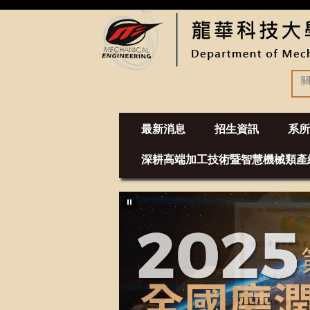
跳
到
主
要
內
容
區
最新消息
招生資訊
系所
深耕高端加工技術暨智慧機械類產