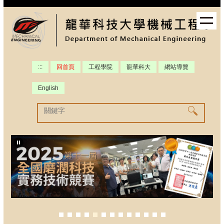
跳
到
主
要
內
容
:::
回首頁
工程學院
龍華科大
網站導覽
區
English