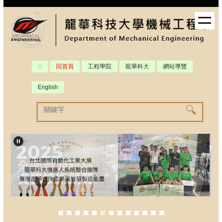
跳
到
主
要
內
容
:::
回首頁
工程學院
龍華科大
網站導覽
區
English