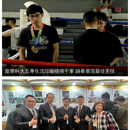
龍華科大五專生沈琮喻橫掃千軍 踢拳展現最佳美技